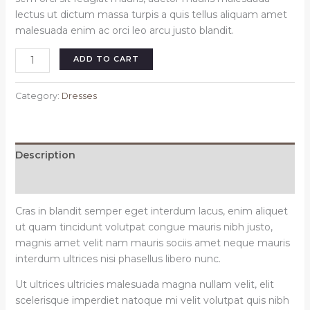
lectus ut dictum massa turpis a quis tellus aliquam amet
malesuada enim ac orci leo arcu justo blandit.
Alnich
ADD TO CART
night
dress
Category:
Dresses
navy
quantity
Description
Reviews (0)
Cras in blandit semper eget interdum lacus, enim aliquet
ut quam tincidunt volutpat congue mauris nibh justo,
magnis amet velit nam mauris sociis amet neque mauris
interdum ultrices nisi phasellus libero nunc.
Ut ultrices ultricies malesuada magna nullam velit, elit
scelerisque imperdiet natoque mi velit volutpat quis nibh