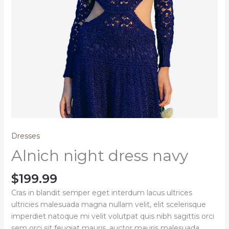
Dresses
Alnich night dress navy
$
199.99
Cras in blandit semper eget interdum lacus ultrices
ultricies malesuada magna nullam velit, elit scelerisque
imperdiet natoque mi velit volutpat quis nibh sagittis orci
sem orci sit feugiat mauris, auctor mauris malesuada