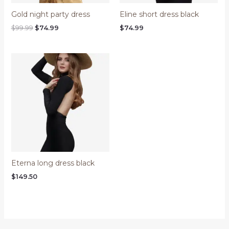
Gold night party dress
Eline short dress black
Original
Current
$
99.99
$
74.99
$
74.99
price
price
was:
is:
$99.99.
$74.99.
Eterna long dress black
$
149.50