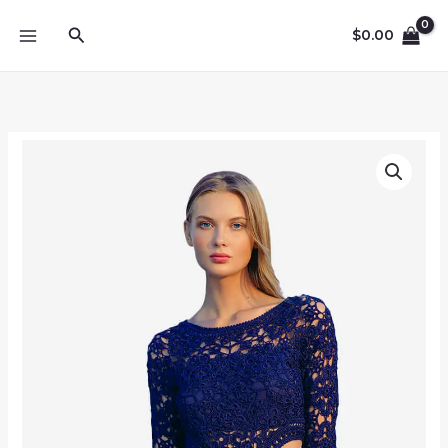
Skip
Search
to
$
0.00
content